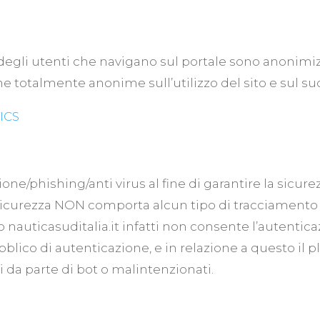
 degli utenti che navigano sul portale sono anonimizz
iche totalmente anonime sull’utilizzo del sito e sul 
ICS
sione/phishing/anti virus al fine di garantire la sicure
 sicurezza NON comporta alcun tipo di tracciamento p
l sito nauticasuditalia.it infatti non consente l’autent
blico di autenticazione, e in relazione a questo il p
i da parte di bot o malintenzionati.