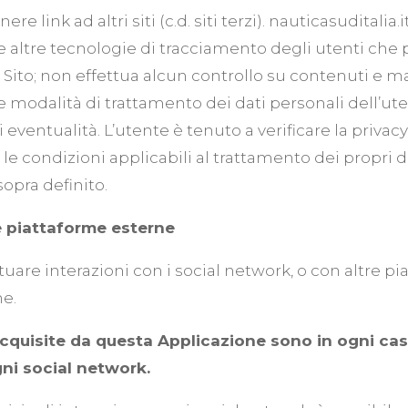
e link ad altri siti (c.d. siti terzi). nauticasuditali
 altre tecnologie di tracciamento degli utenti che p
 Sito; non effettua alcun controllo su contenuti e ma
ative modalità di trattamento dei dati personali dell
 eventualità. L’utente è tenuto a verificare la privacy
a le condizioni applicabili al trattamento dei propri 
sopra definito.
e piattaforme esterne
tuare interazioni con i social network, o con altre 
e.
 acquisite da questa Applicazione sono in ogni ca
gni social network.