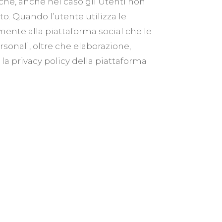
e che, anche nel caso gli Utenti non
lato. Quando l’utente utilizza le
mente alla piattaforma social che le
rsonali, oltre che elaborazione,
e la privacy policy della piattaforma