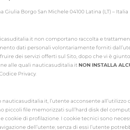
 Giulia Borgo San Michele 04100 Latina (LT) – Italia
ticasuditalia.it non comportano raccolta e trattament
mento dati personali volontariamente forniti dall’u
 fruire dei servizi offerti sul Sito, dopo che vi è giun
e alle quali nauticasuditalia.it
NON INSTALLA ALCU
 Codice Privacy.
ndo nauticasuditalia.it, l’utente acconsente all’utilizz
ono piccoli file memorizzati sull’hard disk del compu
 e cookie di profilazione. I cookie tecnici sono nece
vigazione dell’utente; senza di essi l’utente potreb