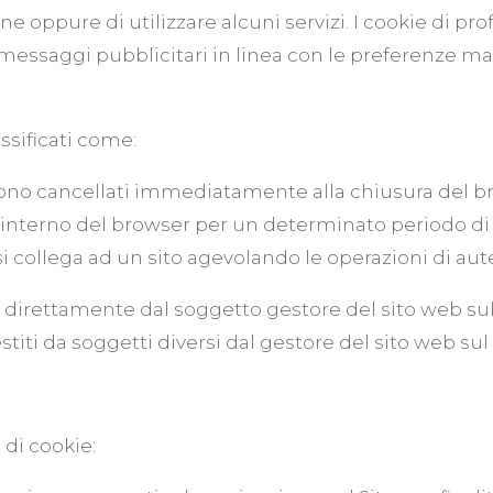
e oppure di utilizzare alcuni servizi. I cookie di pr
are messaggi pubblicitari in linea con le preferenze m
ssificati come:
ngono cancellati immediatamente alla chiusura del b
ll’interno del browser per un determinato periodo di
si collega ad un sito agevolando le operazioni di aut
ti direttamente dal soggetto gestore del sito web su
estiti da soggetti diversi dal gestore del sito web su
e di cookie: