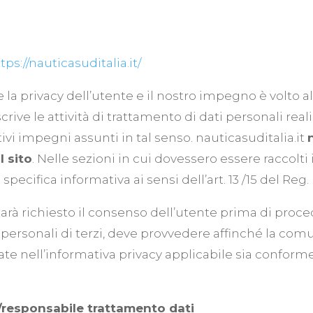
tps://nauticasuditalia.it/
a privacy dell’utente e il nostro impegno è volto al
crive le attività di trattamento di dati personali real
tivi impegni assunti in tal senso. nauticasuditalia.it
l sito
. Nelle sezioni in cui dovessero essere raccolti 
ecifica informativa ai sensi dell’art. 13 /15 del Reg. 
sarà richiesto il consenso dell’utente prima di proce
i personali di terzi, deve provvedere affinché la com
cate nell’informativa privacy applicabile sia conform
re/responsabile trattamento dati