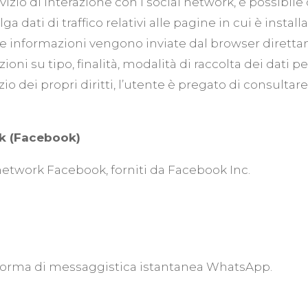
rvizio di interazione con i social network, è possibil
olga dati di traffico relativi alle pagine in cui è instal
ti e informazioni vengono inviate dal browser diretta
ni su tipo, finalità, modalità di raccolta dei dati pe
io dei propri diritti, l’utente è pregato di consultar
ok (Facebook)
l network Facebook, forniti da Facebook Inc.
ttaforma di messaggistica istantanea WhatsApp.