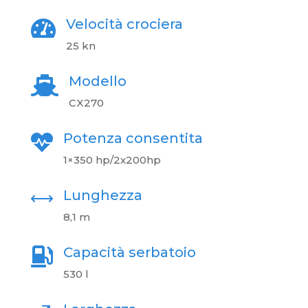
Velocità crociera

25 kn
Modello

CX270
Potenza consentita

1×350 hp/2x200hp
Lunghezza
,
8,1 m
Capacità serbatoio

530 l