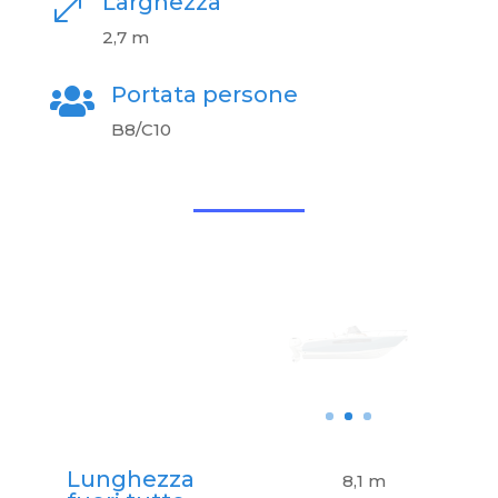
Larghezza
.
2,7 m
Portata persone

B8/C10
Lunghezza
8,1 m