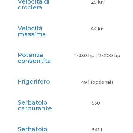
Velocità di
25 kn
crociera
Velocità
44 kn
massima
Potenza
1×350 hp | 2×200 hp
consentita
Frigorifero
49 l (optional)
Serbatoio
530 l
carburante
Serbatoio
541 l