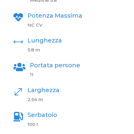
Medline 5.8
Potenza Massima

NC
CV
Lunghezza
,
5.8 m
Portata persone

11
Larghezza
.
2.54 m
Serbatoio

100
l